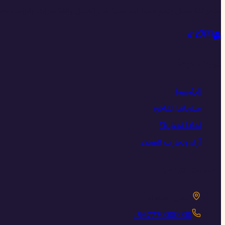
متجر لذة عسل يقدم مختارات يمنية من العسل والمكسرات والزبيب بجود
👻
روابط سريعة
الرئيسية
منتجاتنا الفاخرة
لماذا تختارنا؟
آراء وتجارب العملاء
معلومات التواصل
اليمن - صنعاء
+967770000000