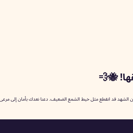
ها! 🐝💨
و أن الشهد قد انقطع مثل خيط الشمع الضعيف. دعنا نعدك بأمان إلى مرعى