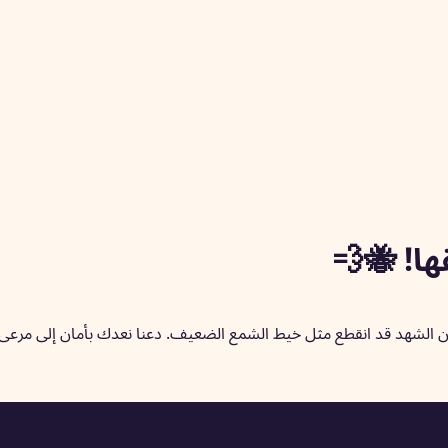
ها! 🐝💨
و أن الشهد قد انقطع مثل خيط الشمع الضعيف. دعنا نعدك بأمان إلى مرعى