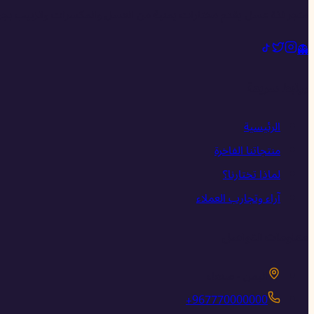
متجر لذة عسل يقدم مختارات يمنية من العسل والمكسرات والزبيب بجود
👻
روابط سريعة
الرئيسية
منتجاتنا الفاخرة
لماذا تختارنا؟
آراء وتجارب العملاء
معلومات التواصل
اليمن - صنعاء
+967770000000